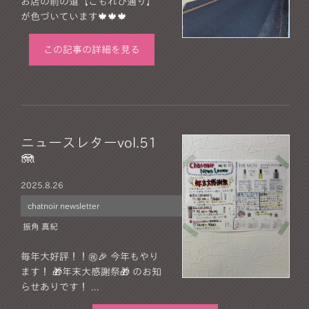
お店の前の道【こもれび通り】
が色づいています🍁🍁🍁
この記事の詳細を見る
ニュースレターvol.51
🪼
2025.
8.26
chatnoir newsletter
振角 真紀
毎年大好評！！㊗️🎉 今年もやり
ます！ 🎁年末大感謝祭🎁 のお知
らせありです！ ...