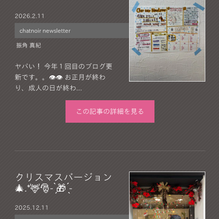
2026.
2.11
chatnoir newsletter
振角 真紀
ヤバい！ 今年１回目のブログ更
新です。。👁️👁️ お正月が終わ
り、成人の日が終わ...
この記事の詳細を見る
クリスマスバージョン
🎄.*🦌🎅- ̗̀🎁 ̖́-
2025.
12.11