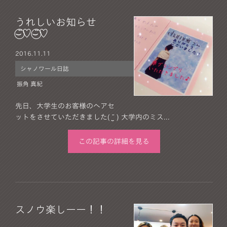
うれしいお知らせ
⌣̈⃝♡⌣̈⃝♡
2016.
11.11
シャノワール日誌
振角 真紀
先日、大学生のお客様のヘアセ
ットをさせていただきました( ¨̮ ) 大学内のミス...
この記事の詳細を見る
スノウ楽しーー！！