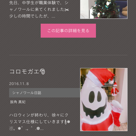
先日、中学生が職業体験で、シ
ャノワールに来てくれました✂️
少しの時間でしたが、...
この記事の詳細を見る
コロモガエ🎅
2016.
11. 8
シャノワール日誌
振角 真紀
ハロウィンが終わり、徐々にク
リスマス仕様にしていきますꊛ໋̝❅
☃。❅°.。゜.❆...