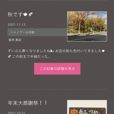
秋です🍁🍂
2021.
11.13
シャノワール日誌
振角 真紀
ずいぶん寒くなりましたね🌬 お店の前も色付いてきました🍁
🍂 この前まで半袖だった...
この記事の詳細を見る
年末大感謝祭！！
2021.
10.31