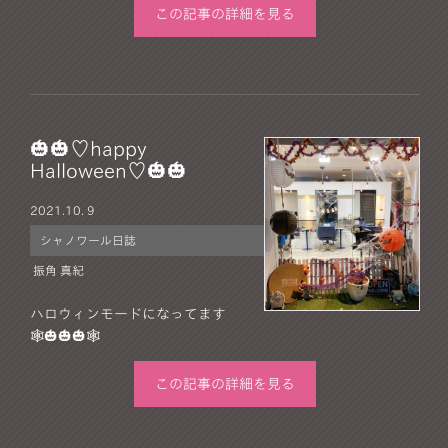
この記事の詳細を見る
🎃🎃♡happy
Halloween♡🎃🎃
2021.
10. 9
シャノワール日誌
振角 真紀
ハロウィンモードになってます
🕸🎃🎃🎃🕸
この記事の詳細を見る