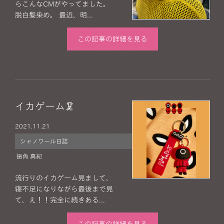
らこんなCMがやってました。
脱白髪染め。 最近、明...
この記事の詳細を見る
イカゲーム🦑
2021.
11.21
シャノワール日誌
振角 真紀
流行りのイカゲーム見まして、
寝不足になりながら最後まで見
て、え！！完全に続きある...