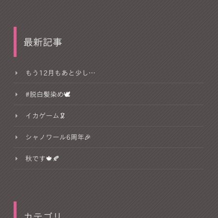
最新記事
もう12月もあと少し…
#脱白髪染め🕊
イカゲーム🦑
シャノワール6周年🎉
秋です🍁🍂
カテゴリ