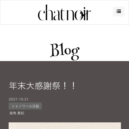
Blog
年末大感謝祭！！
2021.
10.31
シャノワール日誌
振角 真紀