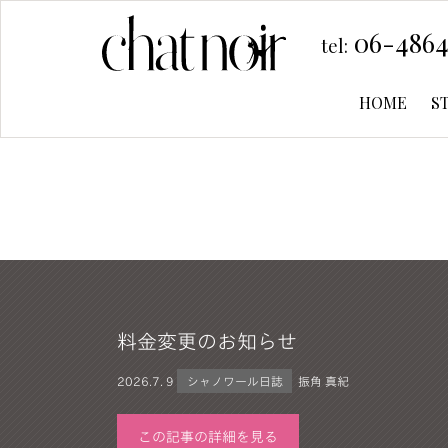
06-4864
tel:
HOME
S
料金変更のお知らせ
2026.
7. 9
シャノワール日誌
振角 真紀
この記事の詳細を見る