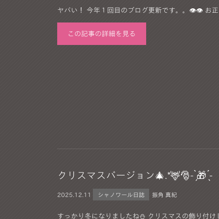
ヤバい！ 今年１回目のブログ更新です。。👁️👁️ お
この記事の詳細を見る
クリスマスバージョン🎄.*🦌🎅- ̗̀🎁 ̖́-
2025.
12.11
シャノワール日誌
振角 真紀
すっかり冬になりましたね⛄️ クリスマスの飾り付けしま