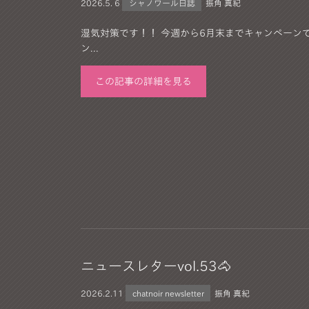
2026.
5. 6
シャノワール日誌
振角 真紀
湿気対策です！！ 今週から6月末までキャンペーンで
ン...
この記事の詳細を見る
ニュースレターvol.53🐴
2026.
2.11
chatnoir newsletter
振角 真紀