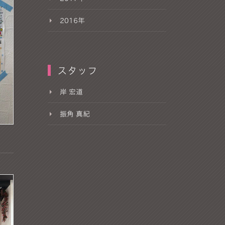
2016年
スタッフ
岸 宏道
振角 真紀