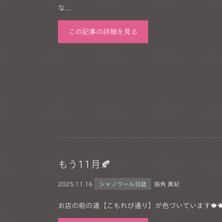
な...
この記事の詳細を見る
もう11月🍂
2025.
11.16
シャノワール日誌
振角 真紀
お店の前の道【こもれび通り】が色づいています🍁🍁