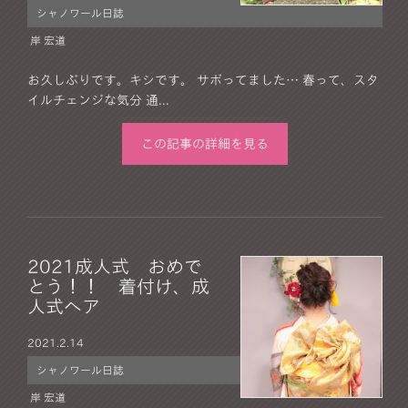
シャノワール日誌
岸 宏道
お久しぶりです。キシです。 サボってました… 春って、スタ
イルチェンジな気分 通...
この記事の詳細を見る
2021成人式 おめで
とう！！ 着付け、成
人式ヘア
2021.
2.14
シャノワール日誌
岸 宏道