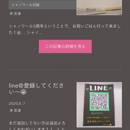
シャノワール日誌
岸 宏道
シャノワール5周年ということで、お祝いごはん行って来まし
た！㊗️ . . シャノ...
この記事の詳細を見る
line@登録してくださ
い～🤩
2020.
8. 7
岸 宏道
まだ追加してない方は追加よろ
しくおねがいします！！ . 1 上