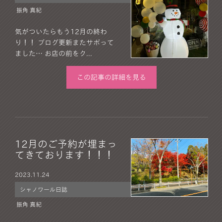
振角 真紀
気がついたらもう12月の終わ
り！！ ブログ更新またサボって
ました… お店の前をク...
この記事の詳細を見る
12月のご予約が埋まっ
てきております！！！
2023.
11.24
シャノワール日誌
振角 真紀