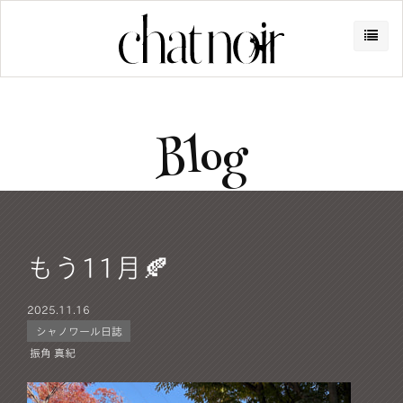
Blog
もう11月🍂
2025.
11.16
シャノワール日誌
振角 真紀