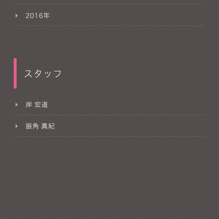
2016年
スタッフ
岸 宏道
振角 真紀