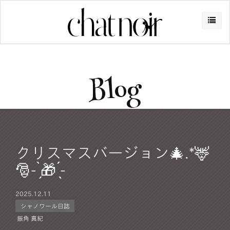
Blog
クリスマスバージョン🎄.*🦌
🎅- ̗̀🎁 ̖́-
2025.
12.11
シャノワール日誌
振角 真紀