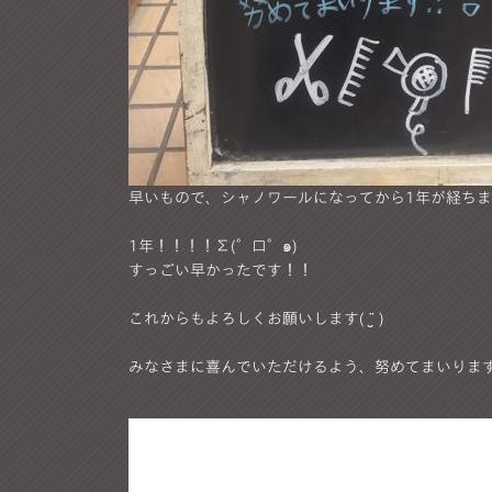
早いもので、シャノワールになってから1年が経ちました
1年！！！！∑(°口°๑)
すっごい早かったです！！
これからもよろしくお願いします( ¨̮ )
みなさまに喜んでいただけるよう、努めてまいります