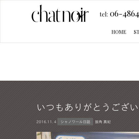
06-4864
tel:
HOME
S
いつもありがとうござい
2016.
11. 4
シャノワール日誌
振角 真紀