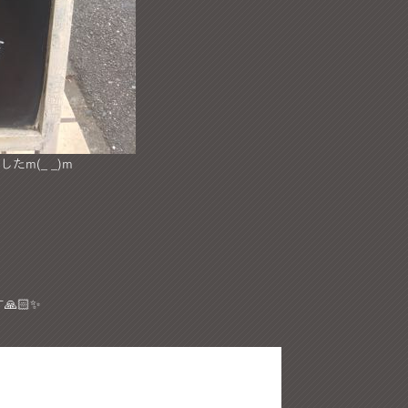
m(_ _)m
🏻✨