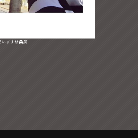
ます💀👻笑