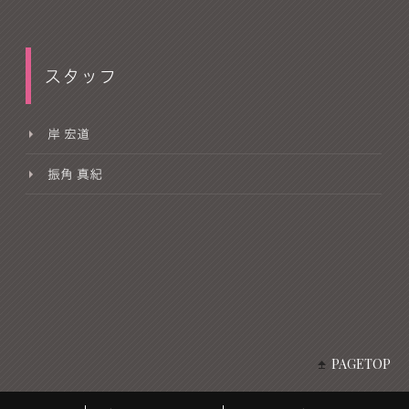
スタッフ
岸 宏道
振角 真紀
PAGETOP