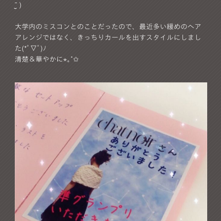
¨̮ )
大学内のミスコンとのことだったので、最近多い緩めのヘア
アレンジではなく、きっちりカールを出すスタイルにしまし
た(*ﾟ▽ﾟ)ﾉ
清楚＆華やかに⋆｡˚✩