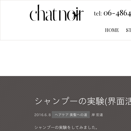
06-4864
tel:
HOME
S
シャンプーの実験(界面活
2016.
6. 8
ヘアケア 美髪への道
岸 宏道
シャンプーの実験をしてみました。