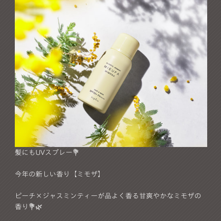
髪にもUVスプレー💐
今年の新しい香り【ミモザ】
ピーチ×ジャスミンティーが品よく香る甘爽やかなミモザの
香り💐🌿