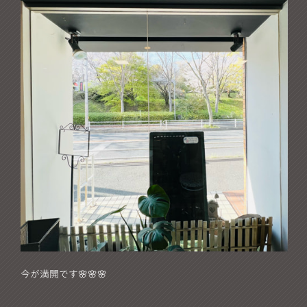
今が満開です🌸🌸🌸