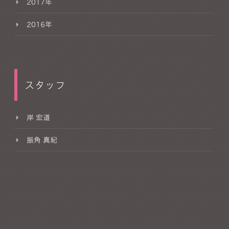
2017年
2016年
スタッフ
岸 宏道
振角 真紀