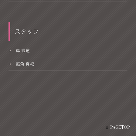
スタッフ
岸 宏道
振角 真紀
PAGETOP