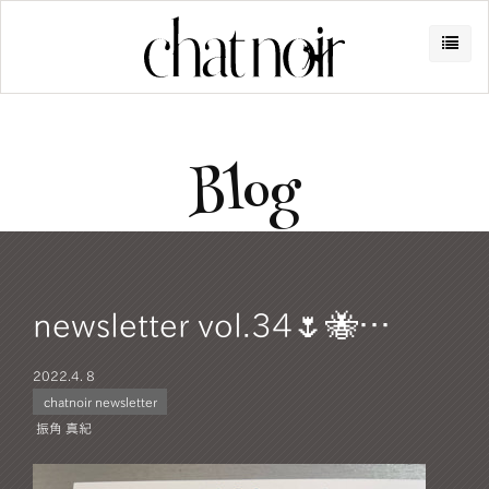
Blog
newsletter vol.34🌷🐝…
2022.
4. 8
chatnoir newsletter
振角 真紀