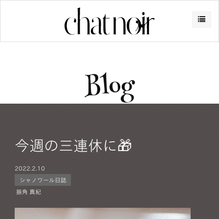
Blog
今週の三連休に🎁
2022.
2.10
シャノワール日誌
振角 真紀