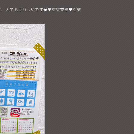
うれしいです❤️🧡💛💚💙💜🖤🤍🤎