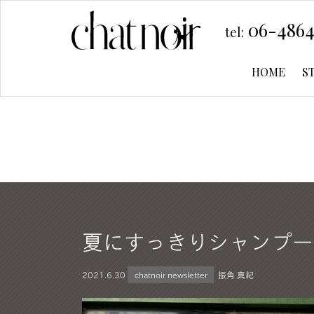
06-4864
tel:
HOME
S
夏にすっきりシャンプー
2021.
6.30
chatnoir newsletter
振角 真紀