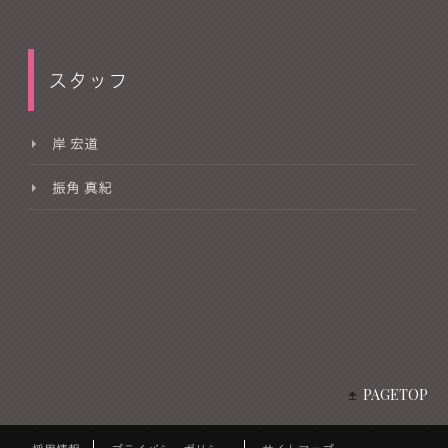
スタッフ
岸 宏道
振角 真紀
PAGETOP