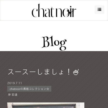
Blog
スースーしましょ！🍧
2019.
7.11
chatnoirの黒板コレクション☆
岸 宏道