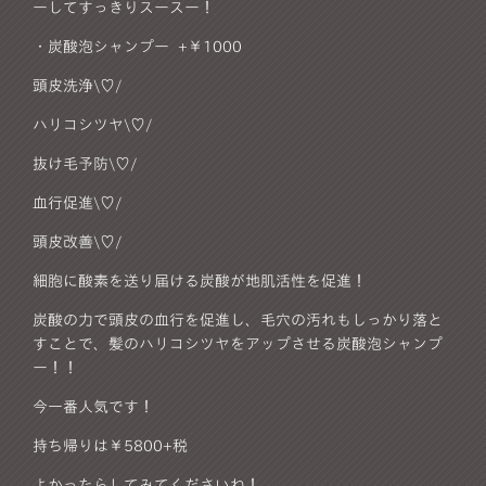
ーしてすっきりスースー！
・炭酸泡シャンプー +￥1000
頭皮洗浄\♡/
ハリコシツヤ\♡/
抜け毛予防\♡/
血行促進\♡/
頭皮改善\♡/
細胞に酸素を送り届ける炭酸が地肌活性を促進！
炭酸の力で頭皮の血行を促進し、毛穴の汚れもしっかり落と
すことで、髪のハリコシツヤをアップさせる炭酸泡シャンプ
ー！！
今一番人気です！
持ち帰りは￥5800+税
よかったらしてみてくださいね！