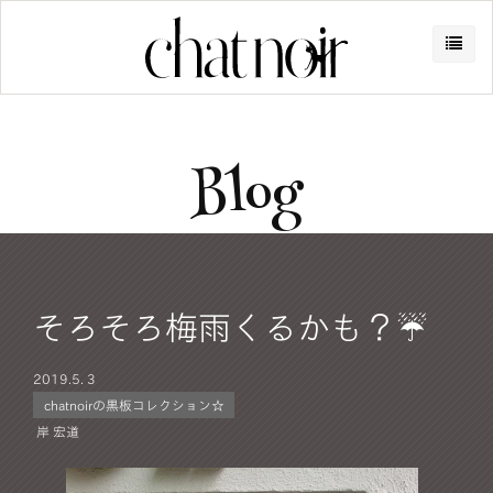
Blog
そろそろ梅雨くるかも？☔
2019.
5. 3
chatnoirの黒板コレクション☆
岸 宏道