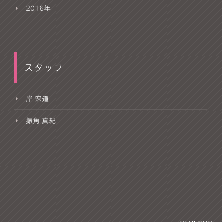
2016年
スタッフ
岸 宏道
振角 真紀