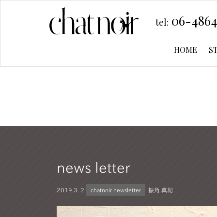
06-4864
tel:
HOME
S
news letter
2019.
3. 2
chatnoir newsletter
振角 真紀