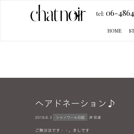
06-4864
tel:
HOME
S
ヘアドネーション♪
2018.
8. 3
シャノワール日誌
岸 宏道
ご無沙汰です・・。きしです