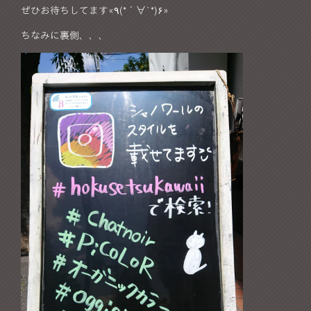
ぜひお待ちしてます«٩(*´∀`*)۶»
ちなみに裏側、、、