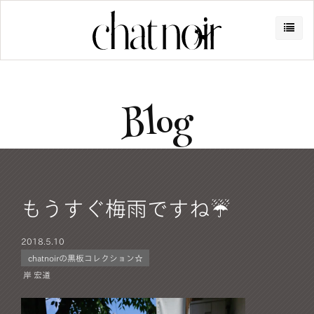
Blog
もうすぐ梅雨ですね☔
2018.
5.10
chatnoirの黒板コレクション☆
岸 宏道