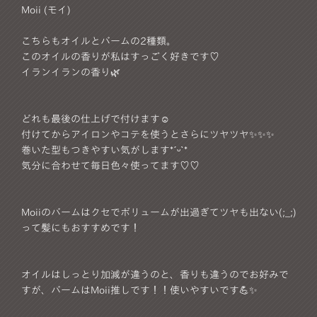
Moii (モイ)
こちらもオイルとバームの2種類。
このオイルの香りが私はすっごく好きです♡
イランイランの香り🌿
どれも最後の仕上げで付けます☺︎
付けてからアイロンやコテを使うとさらにツヤツヤ✨✨✨
巻いた型もつきやすい気がします*ˊᵕˋ*
気分に合わせて毎日色々使ってます♡♡
Moiiのバームはクセでボリュームが出過ぎてツヤも出ない(;_;)
って髪にもおすすめです！
オイルはしっとり加減が違うのと、香りも違うのでお好みで
すが、バームはMoii推しです！！使いやすいです💪✨