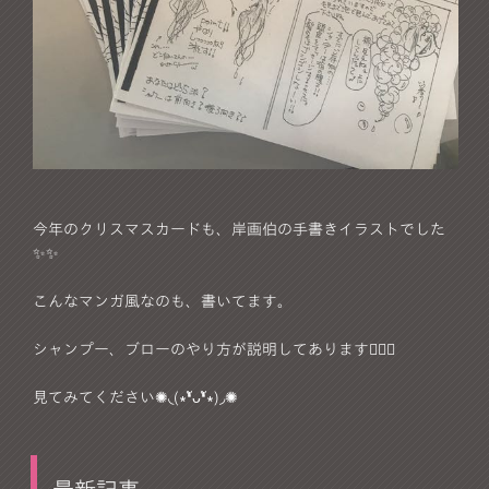
今年のクリスマスカードも、岸画伯の手書きイラストでした
✨✨
こんなマンガ風なのも、書いてます。
シャンプー、ブローのやり方が説明してあります🙋🏼‍♀️
見てみてください✺◟(∗❛ัᴗ❛ั∗)◞✺