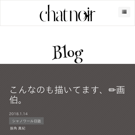
Blog
こんなのも描いてます、✏︎画
伯。
2018.
1.14
シャノワール日誌
振角 真紀