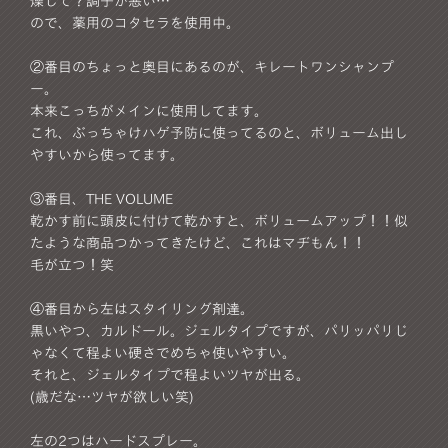
燥して？調子が悪い…
ので、薬用のコタセラを使用中。
②番目のちょっと奥目にあるのが、キレートワンシャンプ
ー。
本来こっちがメインに使用してます。
これ、ぶっちゃけハゲ予防に使ってるのと、ボリューム出し
やすいから使ってます。
③番目、THE VOLUME
乾かす前に頭皮に付けて乾かすと、ボリュームアップ！！似
たような商品つかってきたけど、これはマヂもん！！
毛が立つ！笑
④番目から左はスタイリング剤達。
黒いやつ、カルドール。ジェルタイプですが、パリッパリじ
ゃなくて程よい硬さでめちゃ使いやすい。
それと、ジェルタイプで程よいツヤが出る。
(歳だな…ツヤが欲しい笑)
左の2つはハードスプレー。