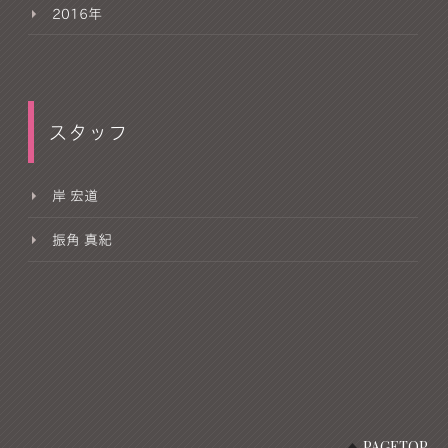
2016年
スタッフ
岸 宏道
振角 真紀
PAGETOP