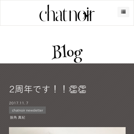
Blog
2周年です！！👏👏
2017.
11. 7
chatnoir newsletter
振角 真紀