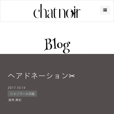
Blog
ヘアドネーション‪✂︎‬
2017.
10.14
シャノワール日誌
振角 真紀