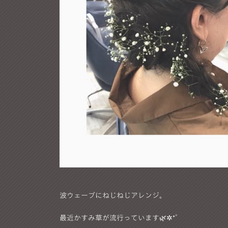
波ウェーブにねじねじアレンジ。
最近かすみ草が流行っています🌿✲*ﾟ