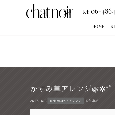
06-4864
tel:
HOME
S
かすみ草アレンジ🌿✲*ﾟ
2017.
10. 3
makimakiヘアアレンジ
振角 真紀