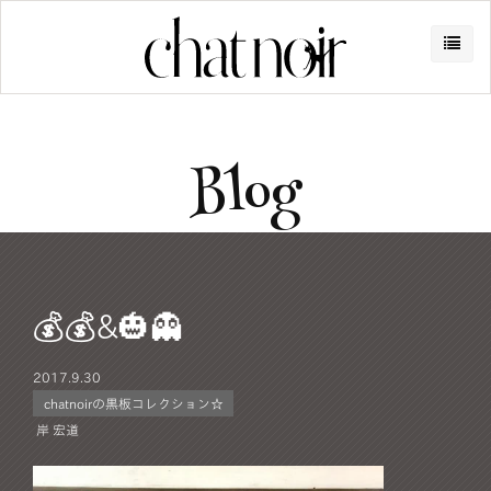
Blog
💰💰&🎃👻
2017.
9.30
chatnoirの黒板コレクション☆
岸 宏道