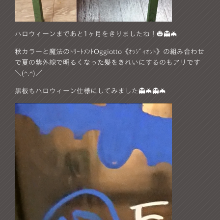
ハロウィーンまであと1ヶ月をきりましたね！🎃👻🦇
秋カラーと魔法のﾄﾘｰﾄﾒﾝﾄOggiotto《ｵｯｼﾞｨｵｯﾄ》の組み合わせ
で夏の紫外線で明るくなった髪をきれいにするのもアリです
＼(^.^)／
黒板もハロウィーン仕様にしてみました👻🦇👻🦇