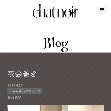
Blog
夜会巻き
2017.
4.27
makimakiヘアアレンジ
振角 真紀