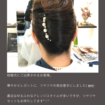
結婚式にご出席されるお客様。
華やかエレガントに、ツヤツヤの夜会巻きにしました( ᵒ̴̶̷̤໐ᵒ̴̶̷̤ )
最近はゆるふわなアレンジスタイルが多いですが、ツヤツヤ
セットもお待ちしてます*ˊᵕˋ*