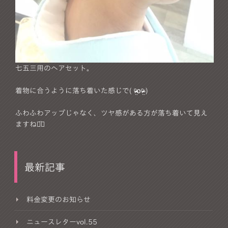
七五三用のヘアセット。
着物に合うように落ち着いた感じで( ᵒ̴̶̷̤໐ᵒ̴̶̷̤ )
ふわふわアップじゃなく、ツヤ感がある方が落ち着いて見え
ますね⌄̈⃝
最新記事
料金変更のお知らせ
ニュースレターvol.55