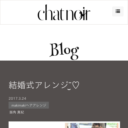
Blog
結婚式アレンジ¨̮♡
2017.
3.24
makimakiヘアアレンジ
振角 真紀