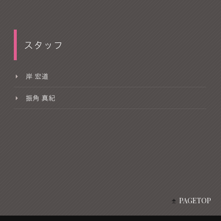
スタッフ
岸 宏道
振角 真紀
PAGETOP