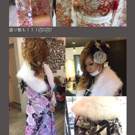
盛り髪も！！！⌣̈⃝♡⌣̈⃝♡