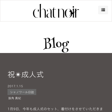
Blog
祝✴︎成人式
2017.
1.15
シャノワール日誌
振角 真紀
1月9日、今年も成人式のセット、着付けをさせていただきま