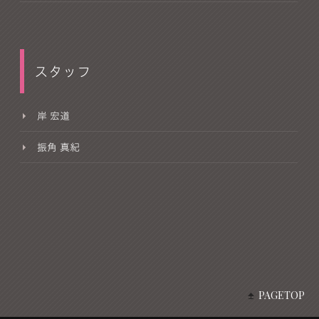
スタッフ
岸 宏道
振角 真紀
PAGETOP