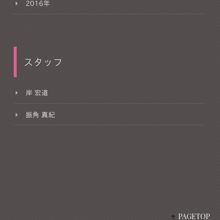
2016年
スタッフ
岸 宏道
振角 真紀
PAGETOP