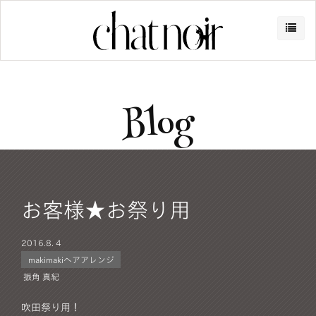
Blog
お客様★お祭り用
2016.
8. 4
makimakiヘアアレンジ
振角 真紀
吹田祭り用！