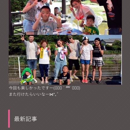
今回も楽しかったですー(๑⃙⃘´罒`๑⃙⃘)
また行けたらいいなー⋈*｡ﾟ
最新記事