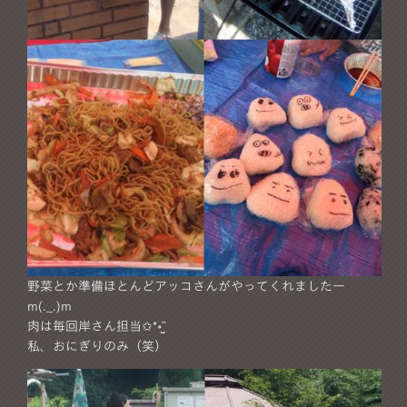
野菜とか準備ほとんどアッコさんがやってくれましたー
m(._.)m
肉は毎回岸さん担当✩*॰¨̮
私、おにぎりのみ（笑）