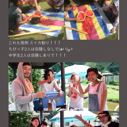
これも恒例 スイカ割り！！！
ちびっ子2人は目隠しなしで(๑•̀ •́)و✧
中学生2人は目隠しありで！！！