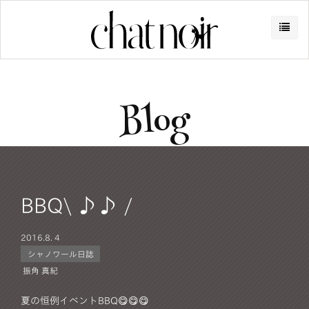
Blog
BBQ\ ♪♪ /
2016.
8. 4
シャノワール日誌
振角 真紀
夏の恒例イベントBBQ😋😋😋