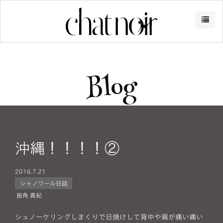
Blog
沖縄！！！！②
2016.
7.21
シャノワール日誌
振角 真紀
シュノーケリングしまくりで日焼けして背中や肩が痛い痛い