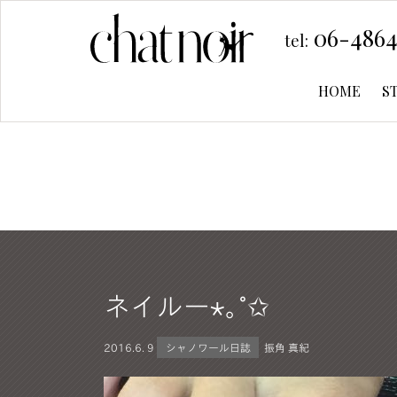
06-4864
tel:
HOME
S
ネイルー⋆｡˚✩
2016.
6. 9
シャノワール日誌
振角 真紀