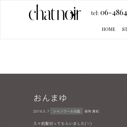
06-4864
tel:
HOME
S
おんまゆ
2016.
5. 7
シャノワール日誌
振角 真紀
久々前髪切ってもらいました(ˊᵕˋ)