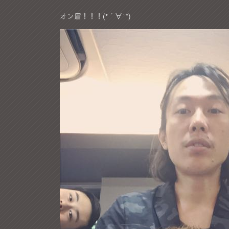
オン眉！！！(*´∀`*)