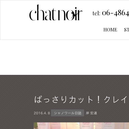
06-4864
tel:
HOME
S
ばっさりカット！クレイ
2016.
4. 8
シャノワール日誌
岸 宏道