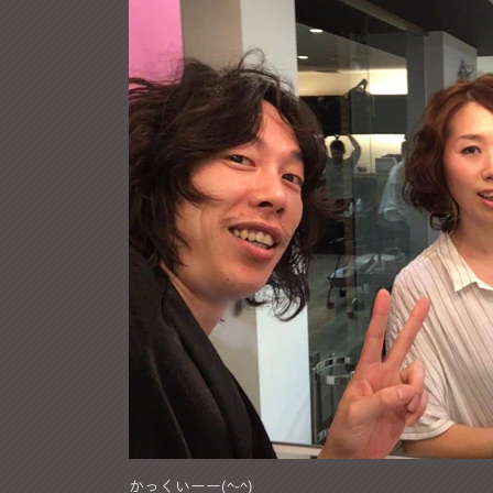
かっくいーー(^-^)