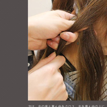
次は、右の束と真ん中をクロス。右を真ん中の上に