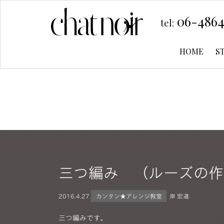
06-4864
tel:
HOME
S
三つ編み （ルーズの作
2016.
4.27
カンタン★アレンジ教室
岸 宏道
三つ編みです。