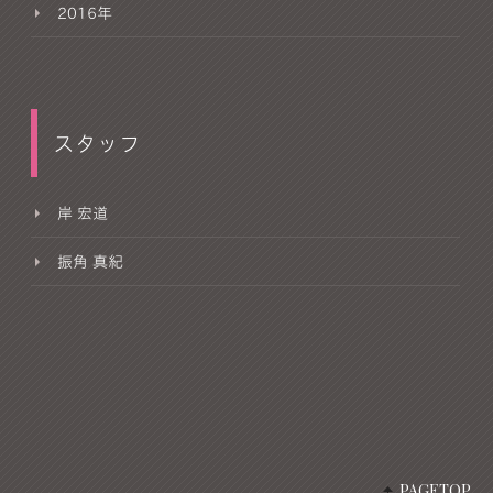
2016年
スタッフ
岸 宏道
振角 真紀
PAGETOP