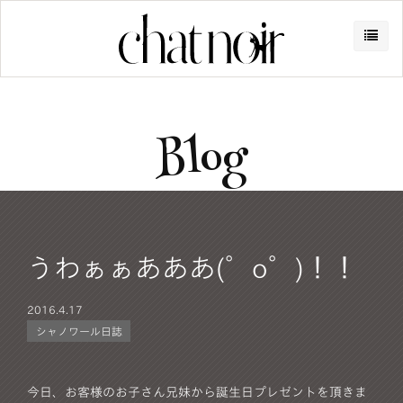
Blog
うわぁぁあああ(゜o゜)！！
2016.
4.17
シャノワール日誌
今日、お客様のお子さん兄妹から誕生日プレゼントを頂きま