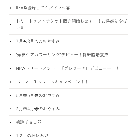
line@登録してください～🤩
トリートメントチケット販売開始します！！お得感はやば
い☠
7月🐬8月⚓のおやすみ
"頭皮ケアカラーリング"デビュー！幹細胞培養液
NEWトリートメント 「プレミーク」デビュー―！！
パーマ・ストレートキャンペーン！！
5月🐼6月🐸のおやすみ
3月🌸4月🐝のおやすみ
感謝チョコ♡
1,2月のお休み♡