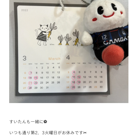
すいたんも一緒に⚽️
いつも通り第2、3火曜日がお休みです‪✂︎‬