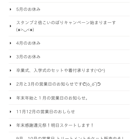
5月のお休み
スタンプ２倍こいのぼりキャンペーン始まりまーす
(๑>◡<๑)
4月のお休み
3月のお休み
卒業式、入学式のセットや着付承ります(^O^)
2月と3月の営業日のお知らせですᕦ(ò_óˇ)ᕤ
年末年始と１月の営業日のお知らせ。
11月12月の営業日のおしらせ
年末感謝還元祭！明日スタートします！
9月、10月の営業日 トリートメントチケット販売中そし