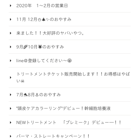
2020年 1～2月の営業日
11月 12月⛄🎄✨のおやすみ
来ました！！大好評のヤバいやつ。
9月🌾10月🕷️のおやすみ
line@登録してください～🤩
トリートメントチケット販売開始します！！お得感はやば
い☠
7月🐬8月⚓のおやすみ
"頭皮ケアカラーリング"デビュー！幹細胞培養液
NEWトリートメント 「プレミーク」デビュー―！！
パーマ・ストレートキャンペーン！！