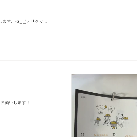
<(_ _)> リタッ...
くお願いします！